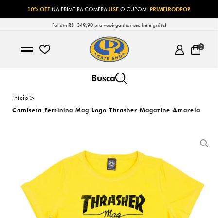
10% OFF
NA PRIMEIRA COMPRA
USE
O CUPOM:
PRIMEIRODROP
Faltam
R$ 349,90
pra você ganhar seu frete grátis!
0
Início
Camiseta Feminina Mag Logo Thrasher Magazine Amarela