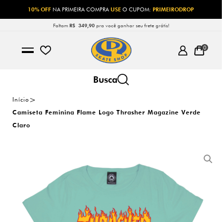
10% OFF
NA PRIMEIRA COMPRA
USE
O CUPOM:
PRIMEIRODROP
Faltam
R$ 349,90
pra você ganhar seu frete grátis!
0
Início
Camiseta Feminina Flame Logo Thrasher Magazine Verde
Claro