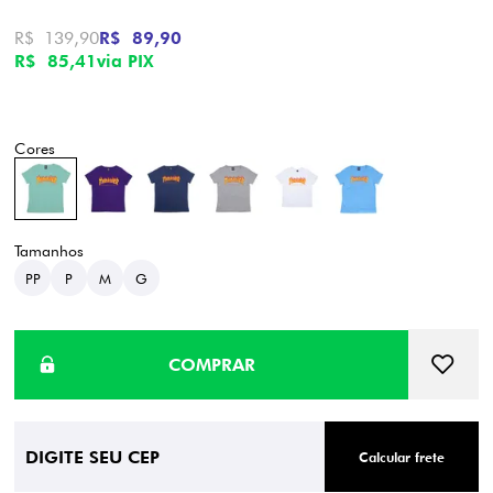
R$ 139,90
R$ 89,90
R$ 85,41
via PIX
PP
P
M
G
Calcular frete