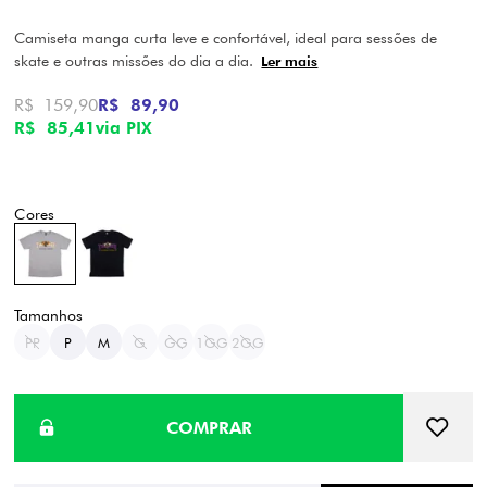
Camiseta manga curta leve e confortável, ideal para sessões de
skate e outras missões do dia a dia.
Ler mais
R$ 159,90
R$ 89,90
R$ 85,41
via PIX
PP
P
M
G
GG
1GG
2GG