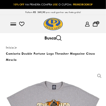
10% OFF
NA PRIMEIRA COMPRA
USE
O CUPOM:
PRIMEIRODROP
Faltam
R$ 349,90
pra você ganhar seu frete grátis!
0
Início
Camiseta Double Fortune Logo Thrasher Magazine Cinza
Mescla