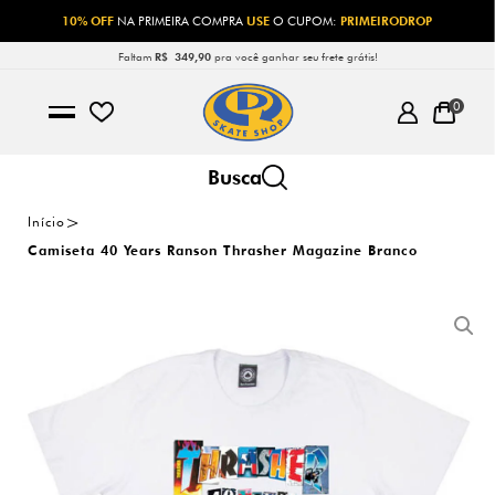
10% OFF
NA PRIMEIRA COMPRA
USE
O CUPOM:
PRIMEIRODROP
Faltam
R$ 349,90
pra você ganhar seu frete grátis!
0
Início
Camiseta 40 Years Ranson Thrasher Magazine Branco