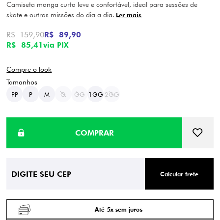
Camiseta manga curta leve e confortável, ideal para sessões de
skate e outras missões do dia a dia.
Ler mais
R$ 159,90
R$ 89,90
R$ 85,41
via PIX
Compre o look
PP
P
M
G
GG
1GG
2GG
Calcular frete
Até 5x sem juros