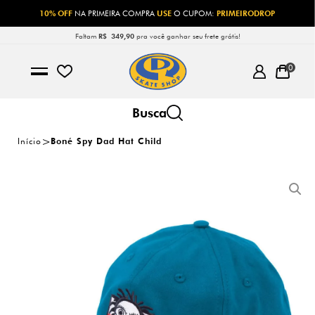
10% OFF
NA PRIMEIRA COMPRA
USE
O CUPOM:
PRIMEIRODROP
Faltam
R$ 349,90
pra você ganhar seu frete grátis!
0
Início
Boné Spy Dad Hat Child