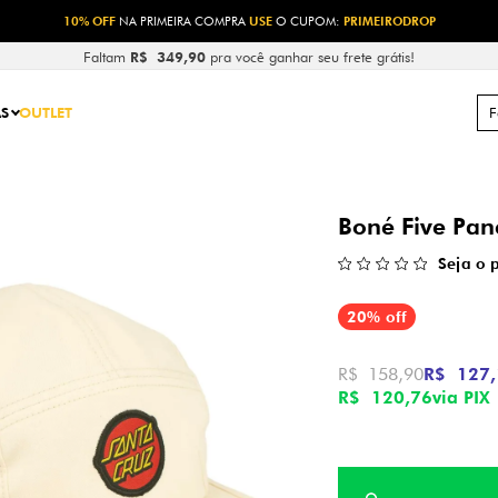
10% OFF
NA PRIMEIRA COMPRA
USE
O CUPOM:
PRIMEIRODROP
Faltam
R$ 349,90
pra você ganhar seu frete grátis!
S
OUTLET
Boné Five Pan
Seja o 
20% off
R$ 158,90
R$ 127,
R$ 120,76
via PIX