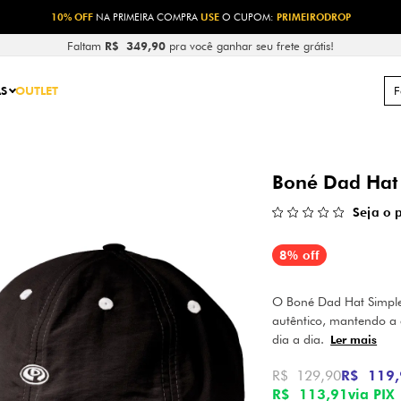
10% OFF
NA PRIMEIRA COMPRA
USE
O CUPOM:
PRIMEIRODROP
Faltam
R$ 349,90
pra você ganhar seu frete grátis!
S
OUTLET
Boné Dad Hat
Seja o 
8% off
O Boné Dad Hat Simple
autêntico, mantendo a 
dia a dia.
Ler mais
R$ 129,90
R$ 119,
R$ 113,91
via PIX